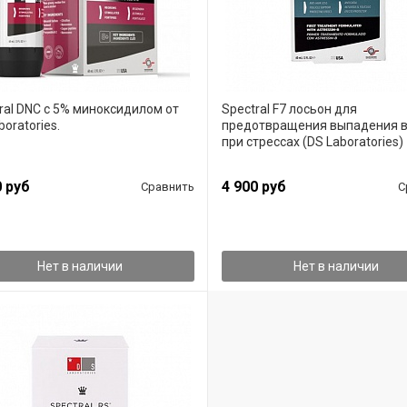
ral DNC с 5% миноксидилом от
Spectral F7 лосьон для
boratories.
предотвращения выпадения 
при стрессах (DS Laboratories)
0 руб
4 900 руб
Сравнить
С
Нет в наличии
Нет в наличии