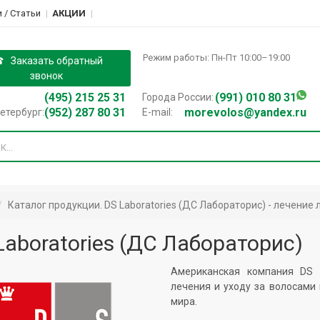
 / Cтатьи
АКЦИИ
Режим работы: Пн-Пт 10:00–19:00
Заказать обратный
звонок
(495) 215 25 31
(991) 010 80 31
Города России:
(952) 287 80 31
morevolos@yandex.ru
етербург:
E-mail:
Каталог продукции. DS Laboratories (ДС Лабораторис) - лечение
Laboratories (ДС Лабораторис)
Американская компания DS l
лечения и уходу за волосами
мира.