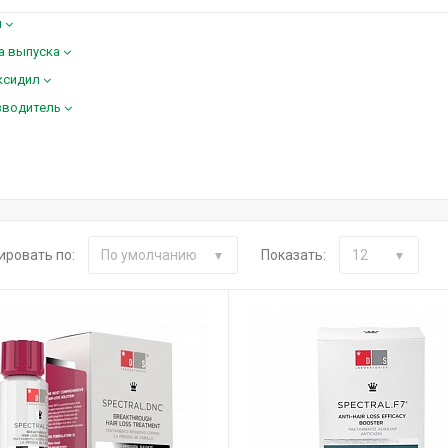
м
а выпуска
ксидил
зводитель
ировать по:
Показать:
По умолчанию
12