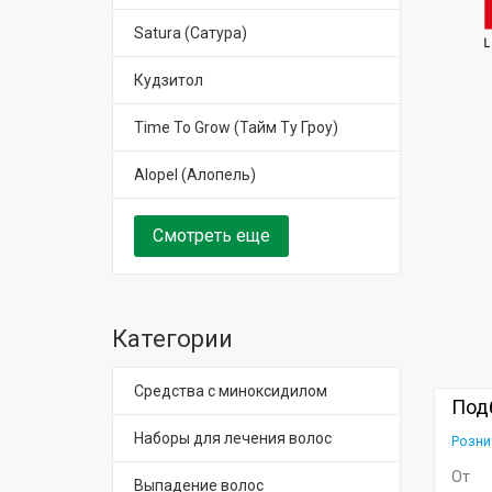
Satura (Сатура)
Кудзитол
Time To Grow (Тайм Ту Гроу)
Alopel (Алопель)
Смотреть еще
Категории
Средства с миноксидилом
Под
Наборы для лечения волос
Розни
От
Выпадение волос