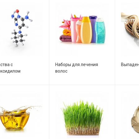
ства с
Наборы для лечения
Выпаден
ксидилом
волос