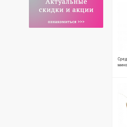
Сред
мино