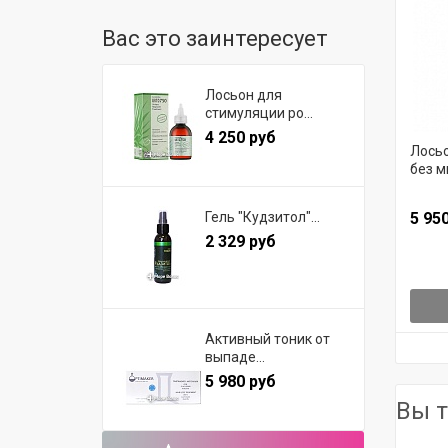
Вас это заинтересует
Лосьон для
стимуляции ро...
4 250 руб
Лосьо
без м
Гель "Кудзитол"...
5 95
2 329 руб
Активный тоник от
выпаде...
5 980 руб
Вы т