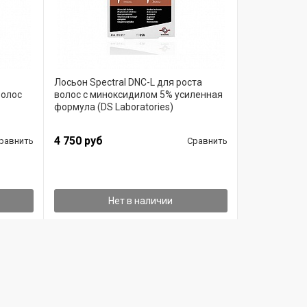
Лосьон Spectral DNC-L для роста
волос
волос с миноксидилом 5% усиленная
формула (DS Laboratories)
4 750 руб
равнить
Сравнить
Нет в наличии