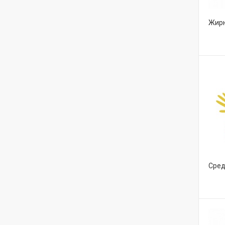
Жирн
Сред