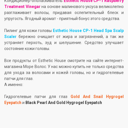
Кондиционер-ополаскиватель
Esthetic House CP-1 Raspberry
Treatment Vinegar
на основе малинового уксуса великолепно
разглаживает волосы, придавая ослепительный блеск и
упругость. Ягодный аромат - приятный бонус этого средства.
Пилинг для кожи головы
Esthetic House CP-1 Head Spa Scalp
Scaler
бережно очищает от жира и загрязнений, а так же
устраняет перхоть, зуд и шелушение. Средство улучшает
состояние кожи головы.
Все продукты от Esthetic House смотрите на сайте интернет-
магазина Море Волос. У нас можно купить не только средства
для ухода за волосами и кожей головы, но и гидрогелевые
патчи для глаз.
А именно:
Гидрогелевые патчи для глаз
Gold And Snail Hygrogel
Eyepatch
и
Black Pearl And Gold Hygrogel Eyepatch