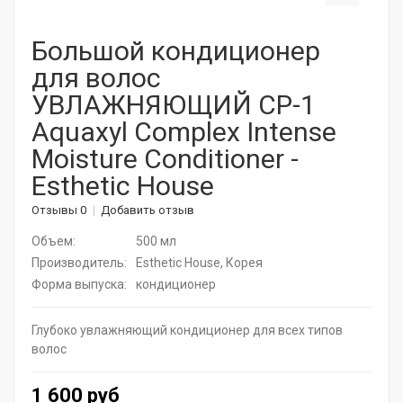
Корейская косметика
Большой кондиционер
для волос
Актуальная косметика для лица и тела
УВЛАЖНЯЮЩИЙ CP-1
Натуральные растительные средства
Aquaxyl Complex Intense
Moisture Conditioner -
Витамины для волос
Esthetic House
Дермароллеры
Отзывы 0
Добавить отзыв
Расчески
Объем:
500 мл
Производитель:
Esthetic House, Корея
Средства для ресниц
Форма выпуска:
кондиционер
SPA - уход для волос
Глубоко увлажняющий кондиционер для всех типов
Щадящее окрашивание
волос
Средства для укладки
1 600 руб