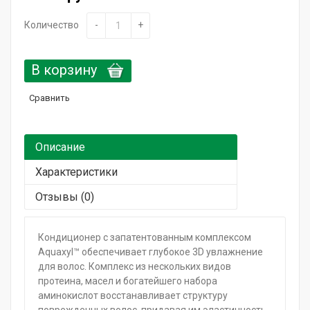
Горящие сроки / Поврежденная упаковка
Количество
-
+
Подарочный сертификат
В корзину
Сравнить
Описание
Характеристики
Отзывы (0)
Кондиционер с запатентованным комплексом
Aquaxyl™ обеспечивает глубокое 3D увлажнение
для волос. Комплекс из нескольких видов
протеина, масел и богатейшего набора
аминокислот восстанавливает структуру
поврежденных волос, придавая им эластичность