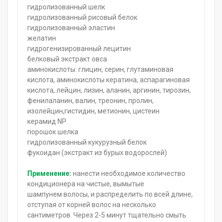
гидролизованный шелк
гидролизованный рисовый белок
гидролизованный эластин
желатин
гидрогенизированный лецитин
белковый экстракт овса
аминокислоты: глицин, серин, глутаминовая
кислота, аминокислоты кератина, аспарагиновая
кислота, лейцин, лизин, аланин, аргинин, тирозин,
фенилаланин, валин, треонин, пролин,
изолейцин,гистидин, метионин, цистеин
керамид NP
порошок шелка
гидролизованный кукурузный белок
фукоидан (экстракт из бурых водорослей)
Применение:
нанести необходимое количество
кондиционера на чистые, вымытые
шампунем волосы, и распределить по всей длине,
отступая от корней волос на несколько
сантиметров. Через 2-5 минут тщательно смыть