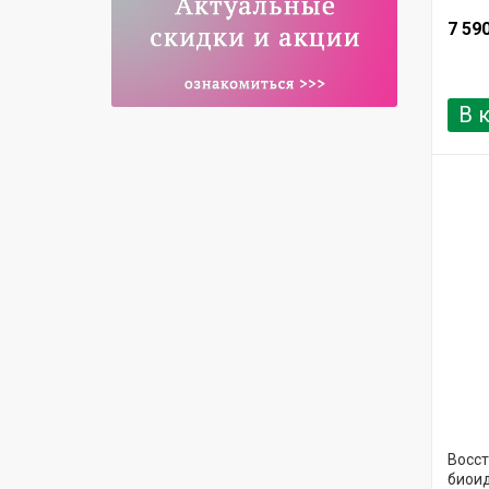
7 59
В 
Восс
биои