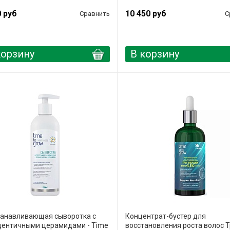
0 руб
10 450 руб
Сравнить
С
корзину
В корзину
танавливающая сыворотка с
Концентрат-бустер для
дентичными церамидами - Time
восстановления роста волос Т