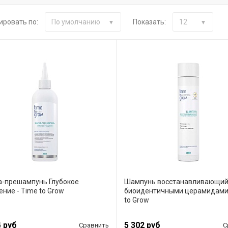
ировать по:
Показать:
По умолчанию
12
а-прешампунь Глубокое
Шампунь восстанавливающий
ние - Time to Grow
биоидентичными церамидами 
to Grow
4 руб
5 302 руб
Сравнить
С