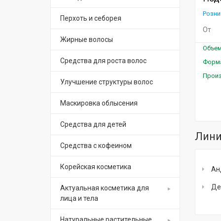
Розни
Перхоть и себорея
От
Жирные волосы
Объе
Средства для роста волос
Форм
Прои
Улучшение структуры волос
Маскировка облысения
Средства для детей
Лини
Средства с кофеином
Корейская косметика
Ан
Де
Актуальная косметика для
лица и тела
Натуральные растительные