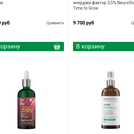
ow
энерджи фактор 3,5% NeuroSta
Time to Grow
0 руб
9 700 руб
Сравнить
С
корзину
В корзину