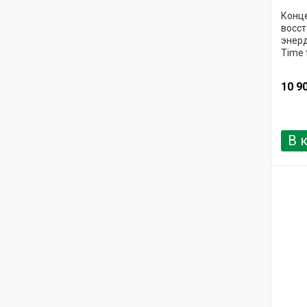
Конце
восст
энерд
Time 
10 9
В 