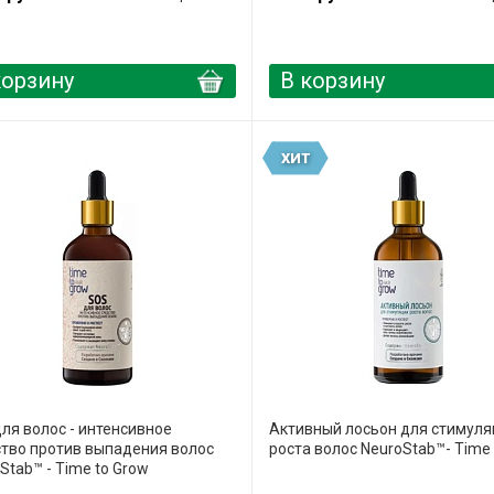
корзину
В корзину
ХИТ
ля волос - интенсивное
Активный лосьон для стимуля
тво против выпадения волос
роста волос NeuroStab™- Time 
Stab™ - Time to Grow