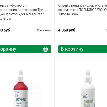
нтрат-бустер для
Спрей с полипренолом и клет
ановления роста волос Три-
соком пихты ПОЛИХВОЯ/POLY
жи фактор 7,5% NeuroStab™ -
Time to Grow
to Grow
00 руб
4 868 руб
Сравнить
С
корзину
В корзину