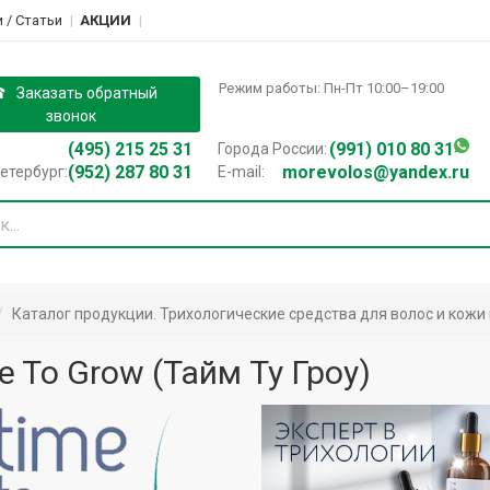
 / Cтатьи
АКЦИИ
Режим работы: Пн-Пт 10:00–19:00
Заказать обратный
звонок
(495) 215 25 31
(991) 010 80 31
Города России:
(952) 287 80 31
morevolos@yandex.ru
етербург:
E-mail:
Каталог продукции. Трихологические средства для волос и кожи г
e To Grow (Тайм Ту Гроу)