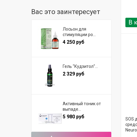
Вас это заинтересует
В 
Лосьон для
стимуляции ро...
4 250 руб
Гель "Кудзитол"...
2 329 руб
Активный тоник от
выпаде...
5 980 руб
SOS д
средс
Neuro