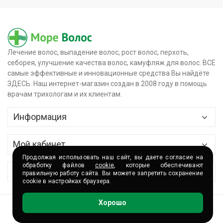
Лечение волос, выпадение волос, рост волос, перхоть,
себорея, улучшение качества волос, камуфляж для волос. ВСЕ
самые эффективные и инновационные средства Вы найдёте
ЗДЕСЬ. Наш интернет-магазин создан в 2008 году в помощь
врачам трихологам и их клиентам.
Информация
Главная
Мой кабинет
О магазине
Продолжая использовать наш сайт, вы даете согласие на
Контактные данные
обработку файлов
cookie
, которые обеспечивают
Сервис
правильную работу сайта. Вы можете запретить сохранение
Доставка и оплата
cookie в настройках браузера.
История заказов
Сертификаты
Партнёры и сотрудничество
Хорошо
Корзина
Волшебные акции
Контакты