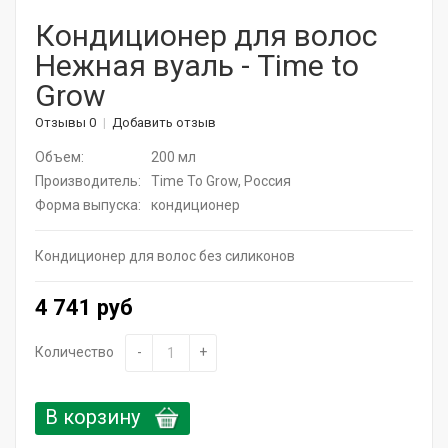
Корейская косметика
Кондиционер для волос
Нежная вуаль - Time to
Актуальная косметика для лица и тела
Grow
Натуральные растительные средства
Отзывы 0
Добавить отзыв
Витамины для волос
Объем:
200 мл
Производитель:
Time To Grow, Россия
Дермароллеры
Форма выпуска:
кондиционер
Расчески
Кондиционер для волос без силиконов
Средства для ресниц
4 741 руб
SPA - уход для волос
Количество
-
+
Щадящее окрашивание
Средства для укладки
В корзину