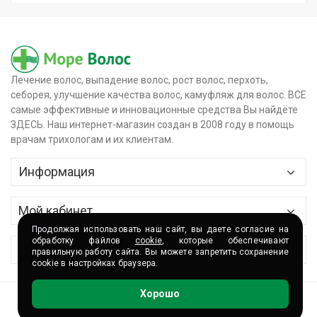
Лечение волос, выпадение волос, рост волос, перхоть,
себорея, улучшение качества волос, камуфляж для волос. ВСЕ
самые эффективные и инновационные средства Вы найдёте
ЗДЕСЬ. Наш интернет-магазин создан в 2008 году в помощь
врачам трихологам и их клиентам.
Информация
Главная
Мой кабинет
О магазине
Продолжая использовать наш сайт, вы даете согласие на
Контактные данные
обработку файлов
cookie
, которые обеспечивают
Сервис
правильную работу сайта. Вы можете запретить сохранение
Доставка и оплата
cookie в настройках браузера.
История заказов
Сертификаты
Партнёры и сотрудничество
Хорошо
Корзина
Волшебные акции