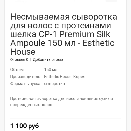
Корейская косметика
Несмываемая сыворотка
для волос с протеинами
Актуальная косметика для лица и тела
шелка CP-1 Premium Silk
Натуральные растительные средства
Ampoule 150 мл - Esthetic
House
Витамины для волос
Отзывы 0
Добавить отзыв
Дермароллеры
Объем:
150 мл
Расчески
Производитель:
Esthetic House, Корея
Форма выпуска:
сыворотка
Средства для ресниц
Протеиновая сыворотка для восстановления сухих и
SPA - уход для волос
поврежденных волос
Щадящее окрашивание
1 100 руб
Средства для укладки