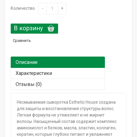
Горящие сроки / Поврежденная упаковка
Количество
-
+
Подарочный сертификат
В корзину
Сравнить
Описание
Характеристики
Отзывы (0)
Несмываемая сыворотка Esthetic House создана
для защиты и восстановления структуры волос.
Легкая формула не утяжеляет и не жирнит
волосы. Насыщенный состав содержит комплекс
аминокислот и белков, масла, эластин, коллаген,
кератин, которые глубоко питают и увлажняют