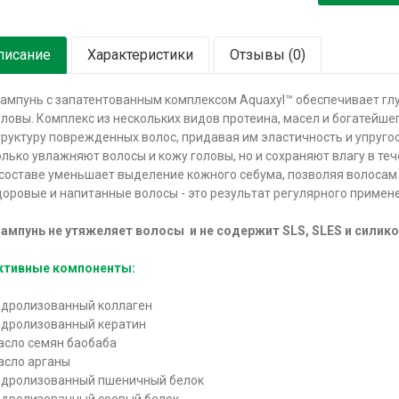
писание
Характеристики
Отзывы (0)
ампунь с запатентованным комплексом Aquaxyl™ обеспечивает глу
оловы. Комплекс из нескольких видов протеина, масел и богатейш
труктуру поврежденных волос, придавая им эластичность и упругос
олько увлажняют волосы и кожу головы, но и сохраняют влагу в те
 составе уменьшает выделение кожного себума, позволяя волосам
доровые и напитанные волосы - это результат регулярного примен
ампунь не утяжеляет волосы и не содержит SLS, SLES и силик
ктивные компоненты:
идролизованный коллаген
идролизованный кератин
асло семян баобаба
асло арганы
идролизованный пшеничный белок
идролизованный соевый белок