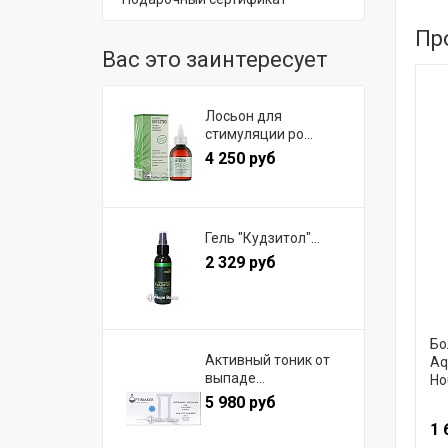
Пр
Вас это заинтересует
Лосьон для
стимуляции ро...
4 250 руб
Гель "Кудзитол"...
2 329 руб
Бо
Активный тоник от
Aq
выпаде...
Ho
5 980 руб
1 