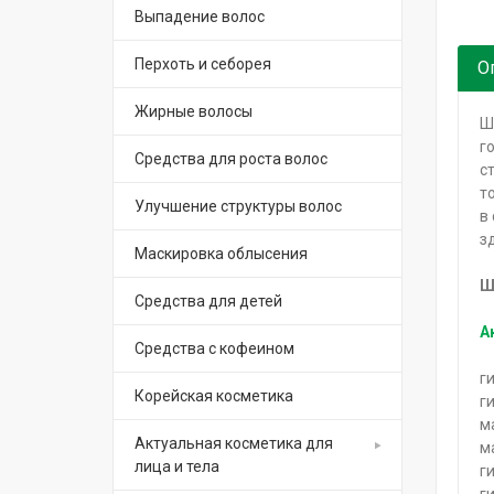
Выпадение волос
Перхоть и себорея
О
Жирные волосы
Ш
г
Средства для роста волос
с
т
Улучшение структуры волос
в
з
Маскировка облысения
Ш
Средства для детей
А
Средства с кофеином
г
Корейская косметика
г
м
Актуальная косметика для
м
лица и тела
г
г