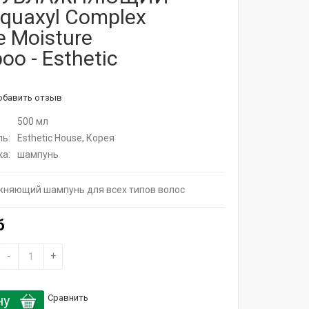
quaxyl Complex
e Moisture
o - Esthetic
обавить отзыв
500 мл
ь:
Esthetic House, Корея
а:
шампунь
жняющий шампунь для всех типов волос
б
-
+
ну
Сравнить