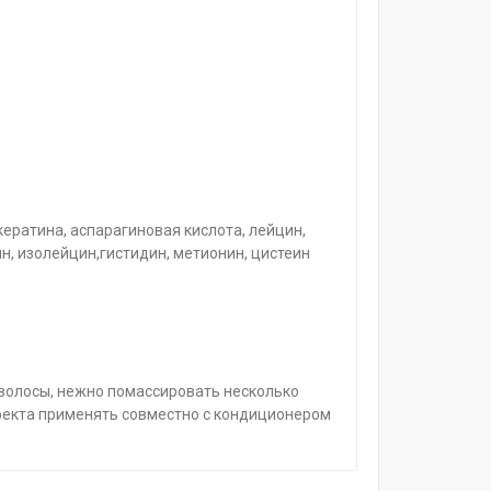
кератина, аспарагиновая кислота, лейцин,
ин, изолейцин,гистидин, метионин, цистеин
волосы, нежно помассировать несколько
фекта применять совместно с кондиционером