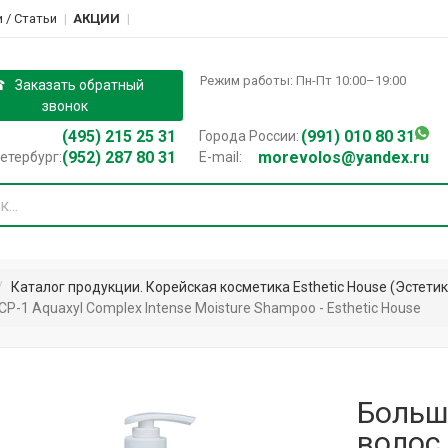
 / Cтатьи
АКЦИИ
Режим работы: Пн-Пт 10:00–19:00
Заказать обратный
звонок
(495) 215 25 31
(991) 010 80 31
Города России:
(952) 287 80 31
morevolos@yandex.ru
етербург:
E-mail:
Каталог продукции. Корейская косметика Esthetic House (Эстетик
 Aquaxyl Complex Intense Moisture Shampoo - Esthetic House
Больш
воло