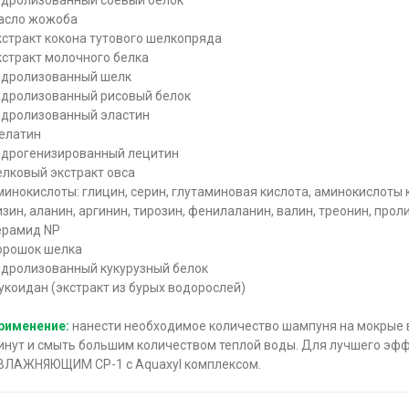
асло жожоба
кстракт кокона тутового шелкопряда
кстракт молочного белка
идролизованный шелк
идролизованный рисовый белок
идролизованный эластин
елатин
идрогенизированный лецитин
елковый экстракт овса
минокислоты: глицин, серин, глутаминовая кислота, аминокислоты 
изин, аланин, аргинин, тирозин, фенилаланин, валин, треонин, прол
ерамид NP
орошок шелка
идролизованный кукурузный белок
укоидан (экстракт из бурых водорослей)
рименение:
нанести необходимое количество шампуня на мокрые 
инут и смыть большим количеством теплой воды. Для лучшего эф
ВЛАЖНЯЮЩИМ CP-1 с Aquaxyl комплексом.