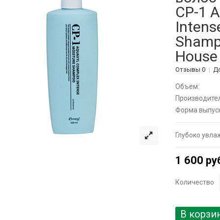
CP-1 A
Intens
Shampo
House
Отзывы 0
Д
Объем:
Производител
Форма выпуск
Глубоко увла
1 600 ру
Количество
В корзи