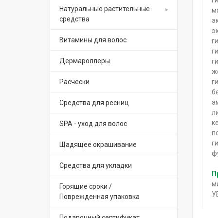
Натуральные растительные
м
средства
э
э
Витамины для волос
г
г
Дермароллеры
г
ж
г
Расчески
б
а
Средства для ресниц
л
к
SPA - уход для волос
п
г
Щадящее окрашивание
ф
Средства для укладки
П
м
Горящие сроки /
У
Поврежденная упаковка
Подарочный сертификат