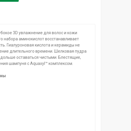
бокое 3D увлажнение для волос и кожи
его набора аминокислот восстанавливает
ть. Гиалуроновая кислота и керамиды не
чение длительного времени. Шелковая пудра
 дольше оставаться чистыми. Блестящие,
ения шампуня с Aquaxyl™ комплексом.
оны