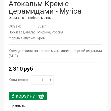
Атокальм Крем с
церамидами - Myrica
Актуальная косметика для лица и тела
Отзывы 0
Добавить отзыв
Натуральные растительные средства
Объем:
50 мл
Витамины для волос
Производитель:
Мирика, Россия
Форма выпуска:
крем
Дермароллеры
Крем для лица на основе мультиламеллярной эмульсии
Расчески
(MLE).
Средства для ресниц
2 310 руб
SPA - уход для волос
Количество
-
+
Щадящее окрашивание
В корзину
Средства для укладки
Сравнить
Горящие сроки / Поврежденная упаковка