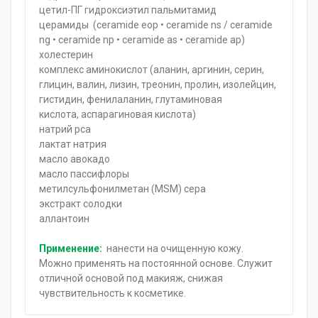
цетил-ПГ гидроксиэтил пальмитамид
церамиды (ceramide eop • ceramide ns / ceramide
ng • ceramide np • ceramide as • ceramide ap)
холестерин
комплекс аминокислот (аланин, аргинин, серин,
глицин, валин, лизин, треонин, пролин, изолейцин,
гистидин, фенилаланин, глутаминовая
кислота, аспарагиновая кислота)
натрий pca
лактат натрия
масло авокадо
масло пассифлоры
метилсульфонилметан (MSM) сера
экстракт солодки
аллантоин
Применение:
нанести на очищенную кожу.
Можно применять на постоянной основе. Служит
отличной основой под макияж, снижая
чувствительность к косметике.