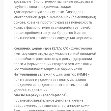
доставляет биологически активные вещества в
глубокие слои эпидермиса, создает
долговременную защиту кожи. Благодаря
многослойной дермо-мембранной (ламеллярной)
основе, крем не просто покрывает поверхность
кожи, а физиологично взаимодействует с ней,
решая проблемы изнутри. Средство быстро
впитывается, не оставляя ощущения жирности.
Комплекс церамидов (2;3;5;7;9)
- холестерина
имитирующие структуру межклеточной липидной
прослойки, играет ключевую роль в удержании
влаги и формировании гладкого рельефа кожи.
Восстанавливает защитный барьер кожи.
Натуральный увлажняющий фактор (NMF)
-
притягивает и удерживает влагу, увлажняя
эпидермис и поддерживая его оптимальный
уровень гидратации.
Масло маракуйи (пассифлора)
-
противовоспалительное действие, снятие
раздражения, повышение эластичности кожи.
Большое количество токоферолов в составе