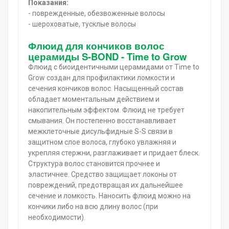
Показания:
- поврежденные, обезвоженные волосы
- шероховатые, тусклые волосы
Флюид для кончиков волос
церамиды S-BOND - Time to Grow
Флюид с биоидентичными церамидами от Time to
Grow создан для профилактики ломкости и
сечения кончиков волос. Насыщенный состав
обладает моментальным действием и
накопительным эффектом. Флюид не требует
смывания. Он постепенно восстанавливает
межклеточные дисульфидные S-S связи в
защитном слое волоса, глубоко увлажняя и
укрепляя стержни, разглаживает и придает блеск.
Структура волос становится прочнее и
эластичнее. Средство защищает локоны от
повреждений, предотвращая их дальнейшее
сечение и ломкость. Наносить флюид можно на
кончики либо на всю длину волос (при
необходимости).