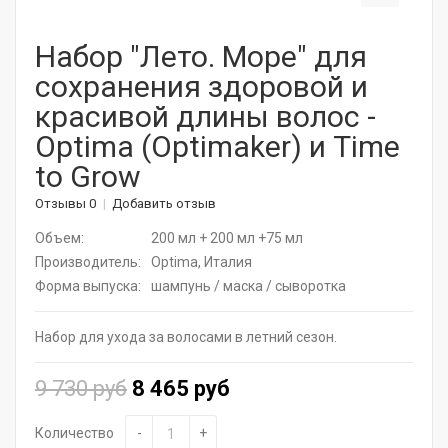
Корейская косметика
Набор "Лето. Море" для
сохранения здоровой и
Актуальная косметика для лица и тела
красивой длины волос -
Натуральные растительные средства
Optima (Optimaker) и Time
to Grow
Витамины для волос
Отзывы 0
Добавить отзыв
Дермароллеры
Объем:
200 мл + 200 мл +75 мл
Расчески
Производитель:
Optima, Италия
Форма выпуска:
шампунь / маска / сыворотка
Средства для ресниц
Набор для ухода за волосами в летний сезон.
SPA - уход для волос
9 730 руб
8 465 руб
Щадящее окрашивание
Средства для укладки
Количество
-
+