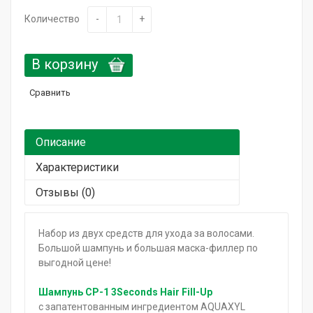
Горящие сроки / Поврежденная упаковка
Количество
-
+
Подарочный сертификат
В корзину
Сравнить
Описание
Характеристики
Отзывы (0)
Набор из двух средств для ухода за волосами.
Большой шампунь и большая маска-филлер по
выгодной цене!
Шампунь CP-1 3Seconds Hair Fill-Up
с запатентованным ингредиентом AQUAXYL