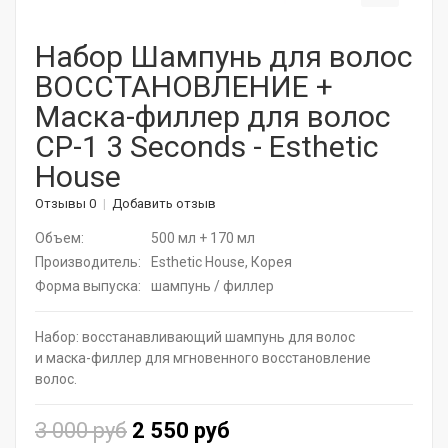
Корейская косметика
Набор Шампунь для волос
ВОССТАНОВЛЕНИЕ +
Актуальная косметика для лица и тела
Маска-филлер для волос
Натуральные растительные средства
CP-1 3 Seconds - Esthetic
House
Витамины для волос
Отзывы 0
Добавить отзыв
Дермароллеры
Объем:
500 мл + 170 мл
Расчески
Производитель:
Esthetic House, Корея
Форма выпуска:
шампунь / филлер
Средства для ресниц
Набор: восстанавливающий шампунь для волос
SPA - уход для волос
и маска-филлер для мгновенного восстановление
волос.
Щадящее окрашивание
3 000 руб
2 550 руб
Средства для укладки