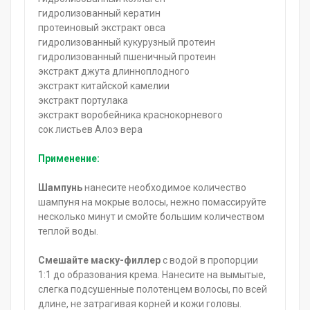
гидролизованный кератин
протеиновый экстракт овса
гидролизованный кукурузный протеин
гидролизованный пшеничный протеин
экстракт джута длинноплодного
экстракт китайской камелии
экстракт портулака
экстракт воробейника краснокорневого
сок листьев Алоэ вера
Применение:
Шампунь
нанесите необходимое количество
шампуня на мокрые волосы, нежно помассируйте
несколько минут и смойте большим количеством
теплой воды.
Смешайте маску-филлер
с водой в пропорции
1:1 до образования крема. Нанесите на вымытые,
слегка подсушенные полотенцем волосы, по всей
длине, не затрагивая корней и кожи головы.