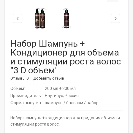
Корейская косметика
Актуальная косметика для лица и тела
Натуральные растительные средства
Набор Шампунь +
Кондиционер для объема
Витамины для волос
и стимуляции роста волос
Дермароллеры
"3 D объем"
Расчески
Отзывы 0
Добавить отзыв
Объем:
200 мл + 200 мл
Средства для ресниц
Производитель:
Наутилус, Россия
SPA - уход для волос
Форма выпуска:
шампунь / бальзам / набор
Щадящее окрашивание
Набор шампунь + кондиционер для придания объема и
стимуляции роста волос.
Средства для укладки