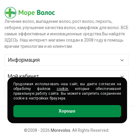
Лечение волос, выпадение волос, рост волос, перхоть,
себорея, улучшение качества волос, камуфляж для волос. ВСЕ
самые эффективные и инновационные средства Вы найдёте
ЗДЕСЬ. Наш интернет-магазин создан в 2008 году в помощь
врачам трихологам и их клиентам.
Информация
Главная
Мой кабинет
О магазине
Продолжая использовать наш сайт, вы даете согласие на
Контактные данные
обработку файлов
cookie
, которые обеспечивают
Сервис
правильную работу сайта. Вы можете запретить сохранение
Доставка и оплата
cookie в настройках браузера.
История заказов
Сертификаты
Партнёры и сотрудничество
Хорошо
Корзина
Волшебные акции
Контакты
Накопительная программа
©2008 - 2026
Morevolos
. All Rights Reserved.