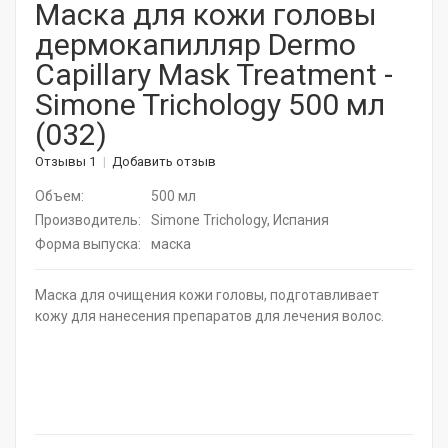
Маска для кожи головы
дермокапилляр Dermo
Актуальная косметика для лица и тела
Capillary Mask Treatment -
Натуральные растительные средства
Simone Trichology 500 мл
(032)
Витамины для волос
Отзывы 1
Добавить отзыв
Дермароллеры
Объем:
500 мл
Расчески
Производитель:
Simone Trichology, Испания
Форма выпуска:
маска
Средства для ресниц
Маска для очищения кожи головы, подготавливает
SPA - уход для волос
кожу для нанесения препаратов для лечения волос.
Щадящее окрашивание
Средства для укладки
Горящие сроки / Поврежденная упаковка