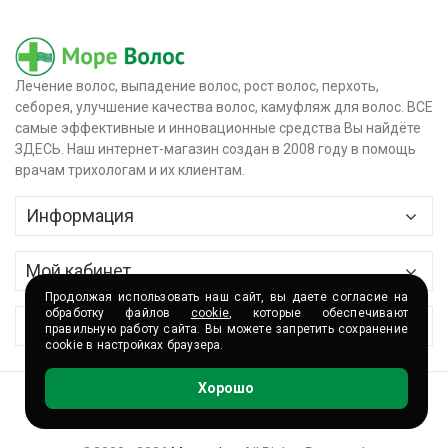
Лечение волос, выпадение волос, рост волос, перхоть,
себорея, улучшение качества волос, камуфляж для волос. ВСЕ
самые эффективные и инновационные средства Вы найдёте
ЗДЕСЬ. Наш интернет-магазин создан в 2008 году в помощь
врачам трихологам и их клиентам.
Информация
Главная
Мой кабинет
О магазине
Продолжая использовать наш сайт, вы даете согласие на
Контактные данные
обработку файлов
cookie
, которые обеспечивают
Сервис
правильную работу сайта. Вы можете запретить сохранение
Доставка и оплата
cookie в настройках браузера.
История заказов
Сертификаты
Партнёры и сотрудничество
Хорошо
Корзина
Волшебные акции
Контакты