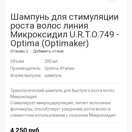
Корейская косметика
Шампунь для стимуляции
роста волос линия
Актуальная косметика для лица и тела
Микроксидил U.R.T.O.749 -
Натуральные растительные средства
Optima (Optimaker)
Витамины для волос
Отзывы 2
Добавить отзыв
Объем:
200 мл
Дермароллеры
Производитель:
Optima, Италия
Форма выпуска:
шампунь
Расчески
Средства для ресниц
Трихологический шампунь для быстрого роста волос
Микроксидил.
SPA - уход для волос
Стимулирует микроциркуляцию, питает волосяные
фолликулы, способствует ускорению роста волос в
Щадящее окрашивание
совместном использовании с лосьоном Микроксидил.
Средства для укладки
4 250 руб