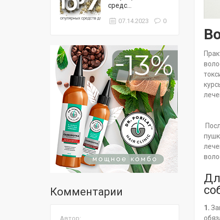
средс...
07.14.2023
0
В
Прак
воло
токс
курс
лече
Посл
пушк
лече
воло
Дл
со
Комментарии
1.
За
обяз
Автор: