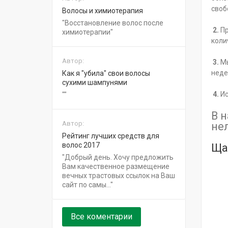
своб
Волосы и химиотерапия
Восстановление волос после
2.
Пр
химиотерапии
коли
Автор:
3.
Мы
неде
Как я "убила" свои волосы
сухими шампунями
4.
Ис
В 
Автор:
не
Рейтинг лучших средств для
волос 2017
Ща
Добрый день. Хочу предложить
Вам качественное размещение
вечных трастовых ссылок на Ваш
сайт по самы...
Все коментарии