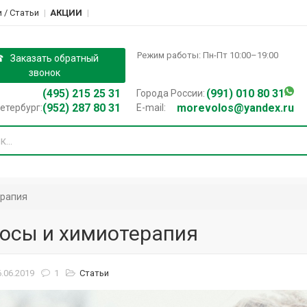
 / Cтатьи
АКЦИИ
Режим работы: Пн-Пт 10:00–19:00
Заказать обратный
звонок
(495) 215 25 31
(991) 010 80 31
Города России:
(952) 287 80 31
morevolos@yandex.ru
етербург:
E-mail:
ерапия
осы и химиотерапия
.06.2019
1
Статьи