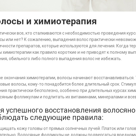
олосы и химиотерапия
тически все, кто сталкиваются с необходимостью проведения курс
сы или нет? К сожалению, выпадения волос практически невозмо
ичности препаратов, которые используются для лечения. Когда те
ы химиотерапии как правило короткие и не приводят к полному вы
ния, обильного либо полного выпадения волос не избежать.
е окончания химиотерапии, волосы начинают восстанавливаться. 
овые волосы, кому-то понадобится более длительный срок. Стиму
ния практически бесполезно, особенно при длительных курсах хими
сяным фолликулам и подпитать их витаминами, минералами и вс
я успешного восстановления волосяно
блюдать следующие правила:
щищать кожу головы от прямых солнечных лучей. Платок или голов
ательно. Волосяные фолликулы не должны подвергаться вредному