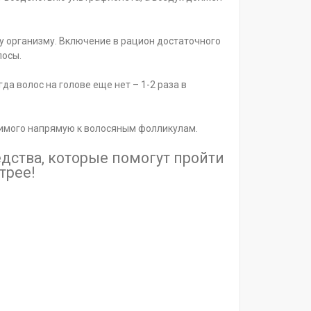
у организму. Включение в рацион достаточного
лосы.
а волос на голове еще нет – 1-2 раза в
димого напрямую к волосяным фолликулам.
дства, которые помогут пройти
трее!