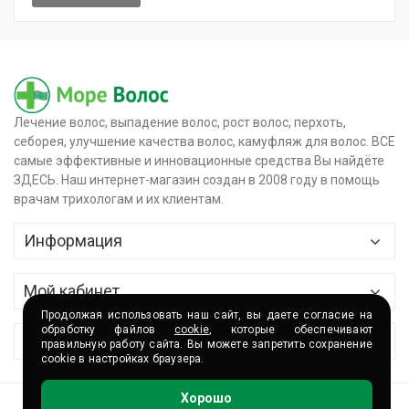
Лечение волос, выпадение волос, рост волос, перхоть,
себорея, улучшение качества волос, камуфляж для волос. ВСЕ
самые эффективные и инновационные средства Вы найдёте
ЗДЕСЬ. Наш интернет-магазин создан в 2008 году в помощь
врачам трихологам и их клиентам.
Информация
Главная
Мой кабинет
О магазине
Продолжая использовать наш сайт, вы даете согласие на
Контактные данные
обработку файлов
cookie
, которые обеспечивают
Сервис
правильную работу сайта. Вы можете запретить сохранение
Доставка и оплата
cookie в настройках браузера.
История заказов
Сертификаты
Партнёры и сотрудничество
Хорошо
Корзина