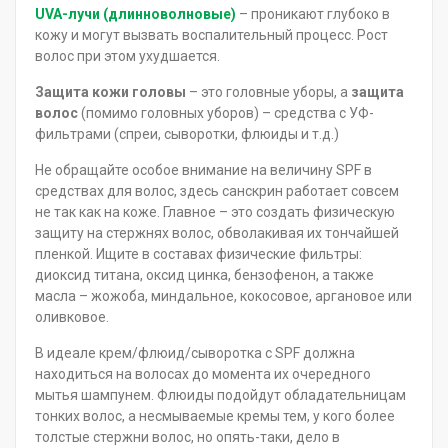
UVA-лучи (длинноволновые)
– проникают глубоко в
кожу и могут вызвать воспалительный процесс. Рост
волос при этом ухудшается.
Защита кожи головы
– это головные уборы, а
защита
волос
(помимо головных уборов) – средства с УФ-
фильтрами (спреи, сыворотки, флюиды и т.д.)
Не обращайте особое внимание на величину SPF в
средствах для волос, здесь санскрин работает совсем
не так как на коже. Главное – это создать физическую
защиту на стержнях волос, обволакивая их тончайшей
пленкой. Ищите в составах физические фильтры:
диоксид титана, оксид цинка, бензофенон, а также
масла – жожоба, миндальное, кокосовое, аргановое или
оливковое.
В идеале крем/флюид/сыворотка с SPF должна
находиться на волосах до момента их очередного
мытья шампунем. Флюиды подойдут обладательницам
тонких волос, а несмываемые кремы тем, у кого более
толстые стержни волос, но опять-таки, дело в