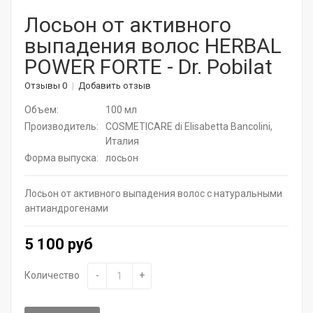
Корейская косметика
Лосьон от активного
выпадения волос HERBAL
Актуальная косметика для лица и тела
POWER FORTE - Dr. Pobilat
Натуральные растительные средства
Отзывы 0
Добавить отзыв
Витамины для волос
Объем:
100 мл
Производитель:
COSMETICARE di Elisabetta Bancolini,
Дермароллеры
Италия
Форма выпуска:
лосьон
Расчески
Лосьон от активного выпадения волос с натуральными
Средства для ресниц
антиандрогенами
SPA - уход для волос
5 100 руб
Щадящее окрашивание
Количество
-
+
Средства для укладки