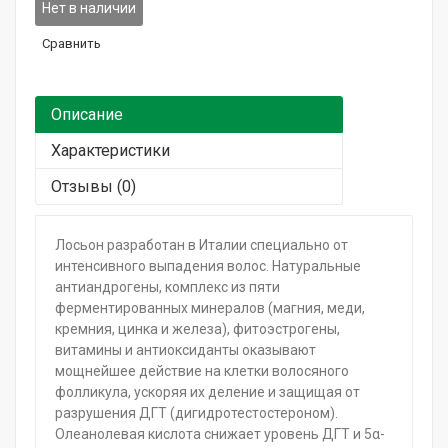
Горящие сроки / Поврежденная упаковка
Нет в наличии
Сравнить
Подарочный сертификат
Описание
Характеристики
Отзывы (0)
Лосьон разработан в Италии специально от
интенсивного выпадения волос. Натуральные
антиандрогены, комплекс из пяти
ферментированных минералов (магния, меди,
кремния, цинка и железа), фитоэстрогены,
витамины и антиоксиданты оказывают
мощнейшее действие на клетки волосяного
фолликула, ускоряя их деление и защищая от
разрушения ДГТ (дигидротестостероном).
Олеанолевая кислота снижает уровень ДГТ и 5α-