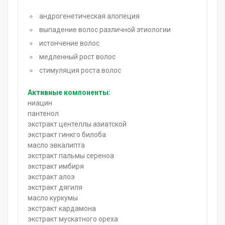
андрогенетическая алопеция
выпадение волос различной этиологии
истончение волос
медленный рост волос
стимуляция роста волос
Активные компоненты:
ниацин
пантенол
экстракт центеллы азиатской
экстракт гинкго билоба
масло эвкалипта
экстракт пальмы сереноа
экстракт имбиря
экстракт алоэ
экстракт дягиля
масло куркумы
экстракт кардамона
экстракт мускатного ореха