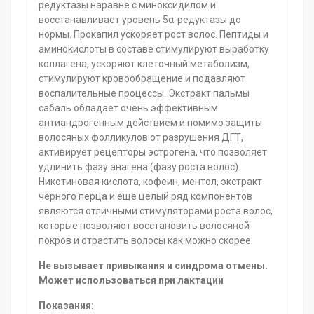
редуктазы наравне с миноксидилом и
восстанавливает уровень 5α-редуктазы до
нормы. Прокапил ускоряет рост волос. Пептиды и
аминокислоты в составе стимулируют выработку
коллагена, ускоряют клеточный метаболизм,
стимулируют кровообращение и подавляют
воспалительные процессы. Экстракт пальмы
сабаль обладает очень эффективным
антиандрогенным действием и помимо защиты
волосяных фолликулов от разрушения ДГТ,
активирует рецепторы эстрогена, что позволяет
удлинить фазу анагена (фазу роста волос).
Никотиновая кислота, кофеин, ментол, экстракт
черного перца и еще целый ряд компонентов
являются отличными стимуляторами роста волос,
которые позволяют восстановить волосяной
покров и отрастить волосы как можно скорее.
Не вызывает привыкания и синдрома отмены.
Может использоваться при лактации
Показания: