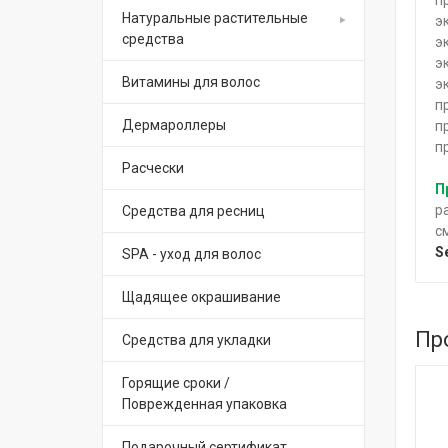
Натуральные растительные
э
средства
э
э
Витамины для волос
э
п
Дермароллеры
п
п
Расчески
П
р
Средства для ресниц
с
S
SPA - уход для волос
Щадящее окрашивание
Пр
Средства для укладки
Горящие сроки /
Поврежденная упаковка
Подарочный сертификат