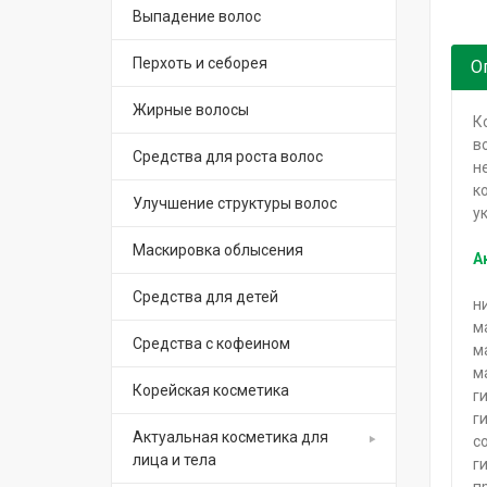
Выпадение волос
Перхоть и себорея
О
Жирные волосы
К
в
Средства для роста волос
н
к
Улучшение структуры волос
у
Маскировка облысения
А
Средства для детей
н
м
Средства с кофеином
м
м
Корейская косметика
г
г
Актуальная косметика для
с
лица и тела
г
п