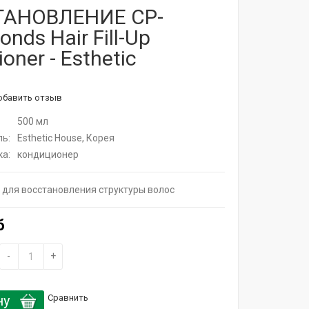
АНОВЛЕНИЕ CP-
onds Hair Fill-Up
ioner - Esthetic
обавить отзыв
500 мл
ь:
Esthetic House, Корея
а:
кондиционер
для восстановления структуры волос
б
-
+
ну
Сравнить