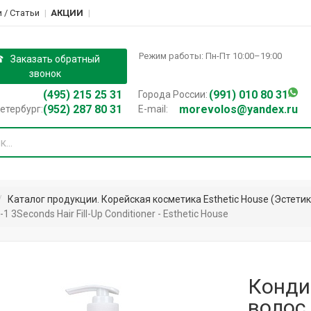
 / Cтатьи
АКЦИИ
Режим работы: Пн-Пт 10:00–19:00
Заказать обратный
звонок
(495) 215 25 31
(991) 010 80 31
Города России:
(952) 287 80 31
morevolos@yandex.ru
етербург:
E-mail:
Каталог продукции. Корейская косметика Esthetic House (Эстетик
econds Hair Fill-Up Conditioner - Esthetic House
Конди
волос