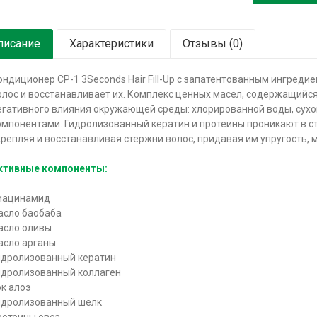
писание
Характеристики
Отзывы (0)
ондиционер CP-1 3Seconds Hair Fill-Up с запатентованным ингред
олос и восстанавливает их. Комплекс ценных масел, содержащийся
егативного влияния окружающей среды: хлорированной воды, сухог
омпонентами. Гидролизованный кератин и протеины проникают в с
крепляя и восстанавливая стержни волос, придавая им упругость, м
ктивные компоненты:
иацинамид
асло баобаба
асло оливы
асло арганы
идролизованный кератин
идролизованный коллаген
ок алоэ
идролизованный шелк
ротеины овса