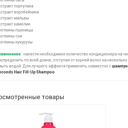
кстракт портулака
кстракт воробейника
кстракт мальвы
кстракт камелии
ротеины пшеницы
ротеины сои
ротеины кукурузы
рименение:
нанести необходимое количество кондиционера на чи
аспределить по всей длине, отступая от корней волос на несколько
мыть водой. Для лучшего эффекта применять совместно с
шампун
econds Hair Fill-Up Shampoo
осмотренные товары