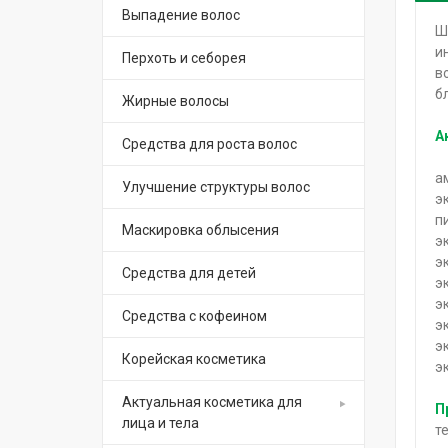
Выпадение волос
Ш
и
Перхоть и себорея
в
б
Жирные волосы
А
Средства для роста волос
а
Улучшение структуры волос
э
п
Маскировка облысения
э
э
Средства для детей
э
э
Средства с кофеином
э
э
Корейская косметика
э
Актуальная косметика для
П
лица и тела
т