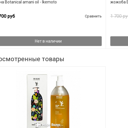
на Botanical amani oil - Ikemoto
жожоба El
700 руб
1 700 ру
Сравнить
Нет в наличии
осмотренные товары