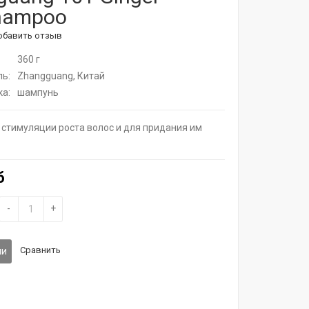
shampoo
обавить отзыв
360 г
ь:
Zhangguang, Китай
а:
шампунь
стимуляции роста волос и для придания им
б
-
+
Сравнить
ии