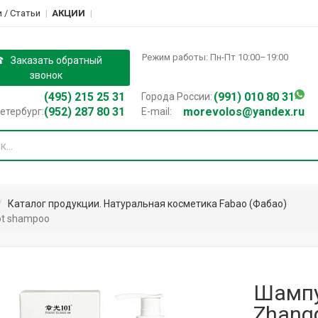
 / Cтатьи
АКЦИИ
Режим работы: Пн-Пт 10:00–19:00
Заказать обратный
звонок
(495) 215 25 31
(991) 010 80 31
Города России:
(952) 287 80 31
morevolos@yandex.ru
етербург:
E-mail:
Каталог продукции. Натуральная косметика Fabao (Фабао)
ot shampoo
Шампу
Zhang