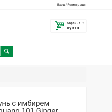
Вход
/
Регистрация
Корзина
пусто
нь с имбирем
guang 101 Ginger