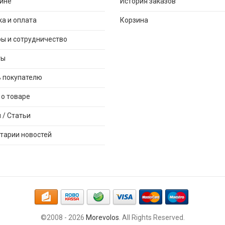
ине
История заказов
а и оплата
Корзина
ы и сотрудничество
ты
 покупателю
о товаре
 / Cтатьи
тарии новостей
©2008 - 2026
Morevolos
. All Rights Reserved.