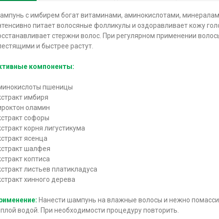
ампунь с имбирем богат витаминами, аминокислотами, минерала
нтенсивно питает волосяные фолликулы и оздоравливает кожу гол
осстанавливает стержни волос. При регулярном применении волос
лестящими и быстрее растут.
ктивные компоненты:
минокислоты пшеницы
кстракт имбиря
ироктон оламин
кстракт софоры
кстракт корня лигустикума
кстракт ясенца
кстракт шалфея
кстракт коптиса
кстракт листьев платикладуса
кстракт хинного дерева
рименение:
Нанести шампунь на влажные волосы и нежно помасси
еплой водой. При необходимости процедуру повторить.