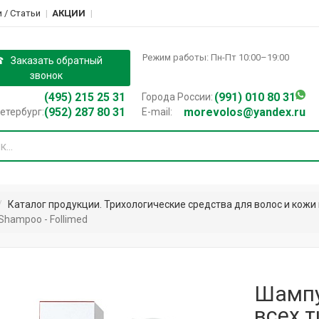
 / Cтатьи
АКЦИИ
Режим работы: Пн-Пт 10:00–19:00
Заказать обратный
звонок
(495) 215 25 31
(991) 010 80 31
Города России:
(952) 287 80 31
morevolos@yandex.ru
етербург:
E-mail:
Каталог продукции. Трихологические средства для волос и кожи 
Shampoo - Follimed
Шампу
всех 