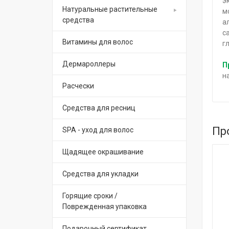
э
Натуральные растительные
м
средства
а
с
Витамины для волос
г
Дермароллеры
П
н
Расчески
Средства для ресниц
Пр
SPA - уход для волос
Щадящее окрашивание
Средства для укладки
Горящие сроки /
Поврежденная упаковка
Подарочный сертификат