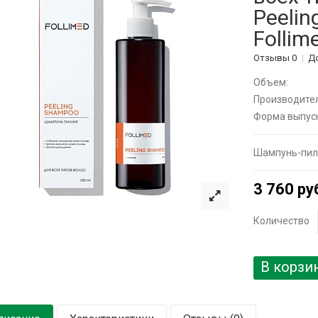
Peelin
Follim
Отзывы 0
Д
Объем:
Производител
Форма выпуск
Шампунь-пил
3 760 ру
Количество
В корзи