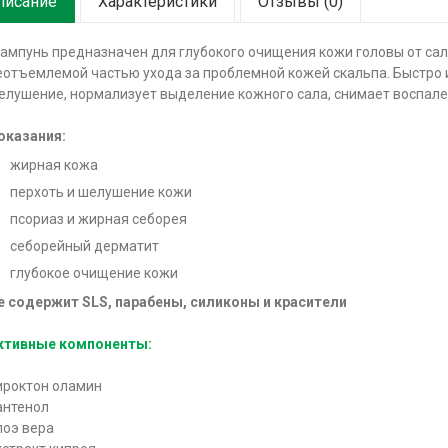
писание
Характеристики
Отзывы (0)
ампунь предназначен для глубокого очищения кожи головы от саль
еотъемлемой частью ухода за проблемной кожей скальпа. Быстро и
елушение, нормализует выделение кожного сала, снимает воспале
оказания:
жирная кожа
перхоть и шелушение кожи
псориаз и жирная себорея
себорейный дерматит
глубокое очищение кожи
е содержит SLS, парабены, силиконы и красители
ктивные компоненты:
ироктон оламин
антенол
лоэ вера