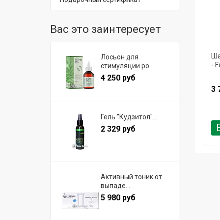
Вас это заинтересует
Ша
Лосьон для
- F
стимуляции ро...
4 250 руб
3 
Гель "Кудзитол"...
2 329 руб
Активный тоник от
выпаде...
5 980 руб