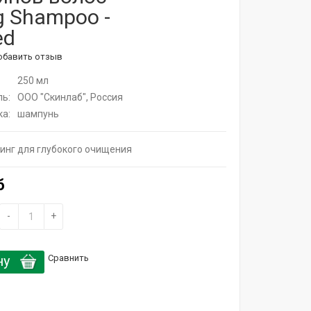
g Shampoo -
ed
обавить отзыв
250 мл
ь:
ООО "Скинлаб", Россия
а:
шампунь
инг для глубокого очищения
б
-
+
ну
Сравнить