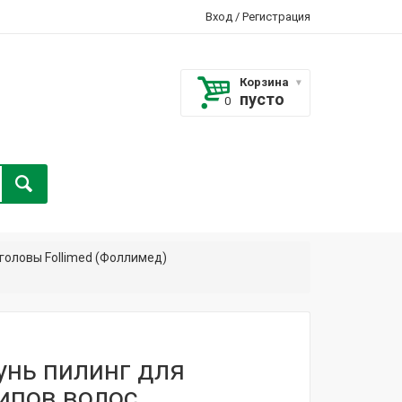
Вход
/
Регистрация
Корзина
пусто
головы Follimed (Фоллимед)
нь пилинг для
типов волос