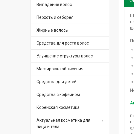
О
Выпадение волос
Ш
Перхоть и себорея
н
ш
Жирные волосы
П
Средства для роста волос
Улучшение структуры волос
Маскировка облысения
Средства для детей
Н
Средства с кофеином
А
Корейская косметика
п
Актуальная косметика для
п
лица и тела
а