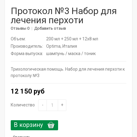
Корейская косметика
Протокол №3 Набор для
лечения перхоти
Актуальная косметика для лица и тела
Отзывы 0
Добавить отзыв
Натуральные растительные средства
Объем:
200 мл + 250 мл + 12х8 мл
Витамины для волос
Производитель:
Optima, Италия
Форма выпуска:
шампунь / маска / тоник
Дермароллеры
Трихологическая помощь. Набор для лечения перхоти к
Расчески
протоколу №3
Средства для ресниц
12 150 руб
SPA - уход для волос
Количество
-
+
Щадящее окрашивание
В корзину
Средства для укладки