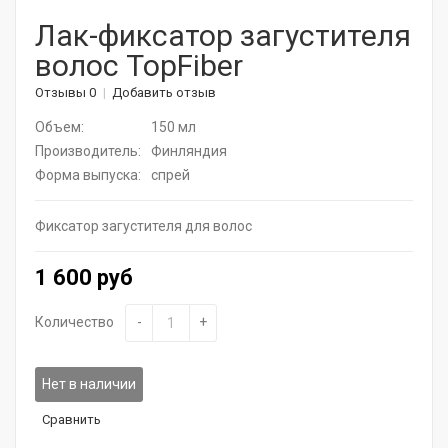
Корейская косметика
Лак-фиксатор загустителя
волос TopFiber
Актуальная косметика для лица и тела
Отзывы 0
Добавить отзыв
Натуральные растительные средства
Объем:
150 мл
Витамины для волос
Производитель:
Финляндия
Форма выпуска:
спрей
Дермароллеры
Фиксатор загустителя для волос
Расчески
1 600 руб
Средства для ресниц
SPA - уход для волос
Количество
-
+
Щадящее окрашивание
Нет в наличии
Средства для укладки
Сравнить