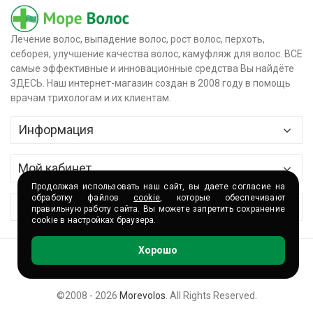
Лечение волос, выпадение волос, рост волос, перхоть,
себорея, улучшение качества волос, камуфляж для волос. ВСЕ
самые эффективные и инновационные средства Вы найдёте
ЗДЕСЬ. Наш интернет-магазин создан в 2008 году в помощь
врачам трихологам и их клиентам.
Информация
Главная
Мой кабинет
О магазине
Продолжая использовать наш сайт, вы даете согласие на
Контактные данные
обработку файлов
cookie
, которые обеспечивают
Сервис
правильную работу сайта. Вы можете запретить сохранение
Доставка и оплата
cookie в настройках браузера.
История заказов
Сертификаты
Партнёры и сотрудничество
Хорошо
Корзина
Волшебные акции
Контакты
Накопительная программа
©2008 - 2026
Morevolos
. All Rights Reserved.
Помощь покупателю