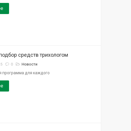
ее
подбор средств трихологом
25
0
Новости
 программа для каждого
ее