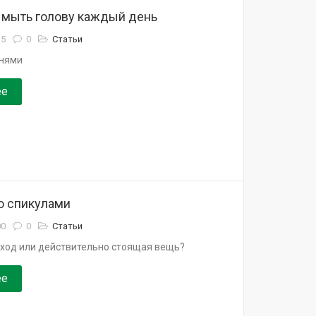
 мыть голову каждый день
35
0
Статьи
унями
ее
о спикулами
00
0
Статьи
ход или действительно стоящая вещь?
ее