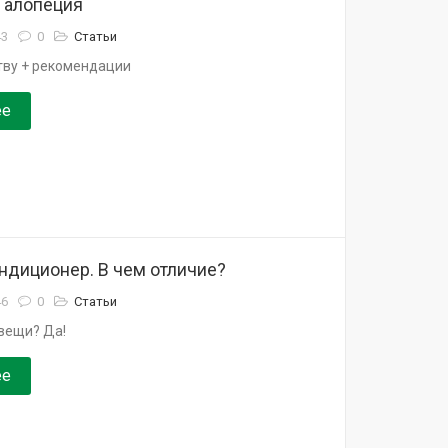
 алопеция
43
0
Статьи
ству + рекомендации
ее
ндиционер. В чем отличие?
46
0
Статьи
вещи? Да!
ее