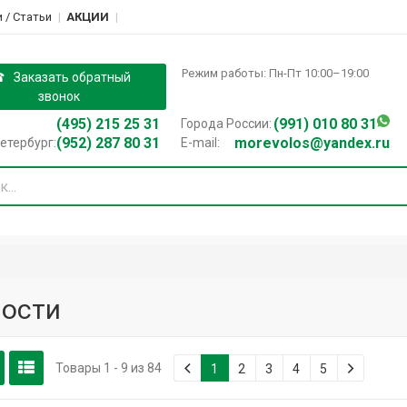
 / Cтатьи
АКЦИИ
Режим работы: Пн-Пт 10:00–19:00
Заказать обратный
звонок
(495) 215 25 31
(991) 010 80 31
Города России:
(952) 287 80 31
morevolos@yandex.ru
етербург:
E-mail:
ости
Товары 1 - 9 из 84
1
2
3
4
5