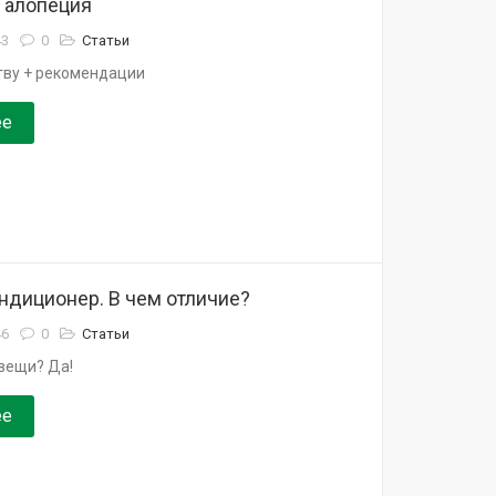
 алопеция
43
0
Статьи
ству + рекомендации
ее
ндиционер. В чем отличие?
46
0
Статьи
вещи? Да!
ее