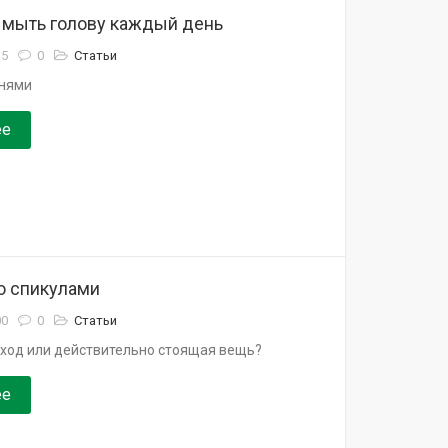
 мыть голову каждый день
35
0
Статьи
унями
ее
о спикулами
00
0
Статьи
ход или действительно стоящая вещь?
ее