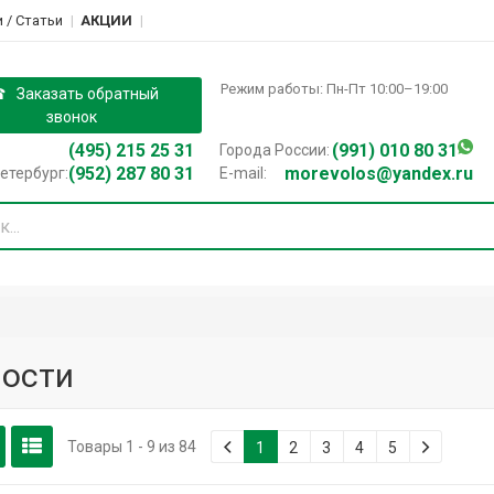
 / Cтатьи
АКЦИИ
Режим работы: Пн-Пт 10:00–19:00
Заказать обратный
звонок
(495) 215 25 31
(991) 010 80 31
Города России:
(952) 287 80 31
morevolos@yandex.ru
етербург:
E-mail:
ости
Товары 1 - 9 из 84
1
2
3
4
5