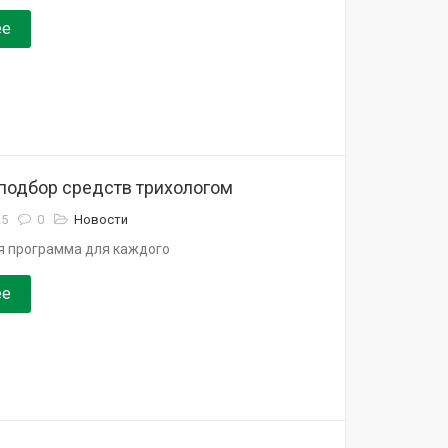
ее
подбор средств трихологом
25
0
Новости
 программа для каждого
ее