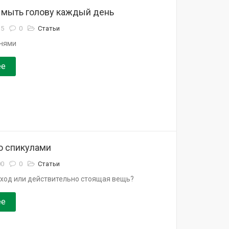
 мыть голову каждый день
35
0
Статьи
унями
ее
о спикулами
00
0
Статьи
ход или действительно стоящая вещь?
ее