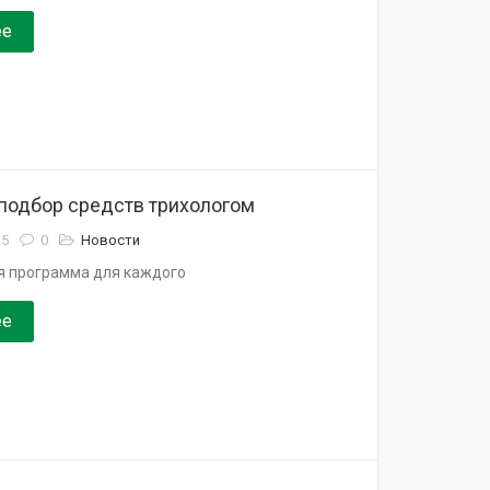
ее
подбор средств трихологом
25
0
Новости
 программа для каждого
ее