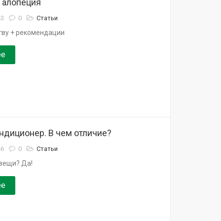
 алопеция
43
0
Статьи
ству + рекомендации
ее
ндиционер. В чем отличие?
46
0
Статьи
вещи? Да!
ее