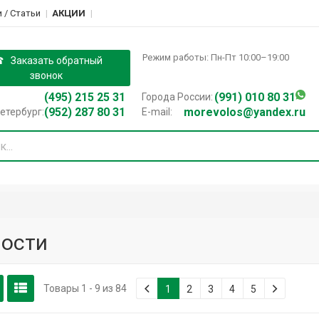
 / Cтатьи
АКЦИИ
Режим работы: Пн-Пт 10:00–19:00
Заказать обратный
звонок
(495) 215 25 31
(991) 010 80 31
Города России:
(952) 287 80 31
morevolos@yandex.ru
етербург:
E-mail:
ости
Товары 1 - 9 из 84
1
2
3
4
5