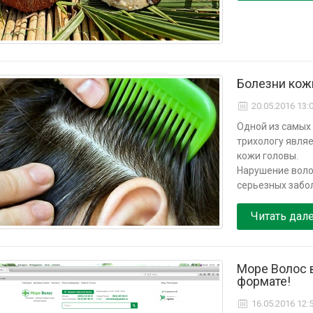
Болезни кож
20.05.2016 13:
Одной из самых
трихологу явля
кожи головы.
Нарушение воло
серьезных забо
Читать дал
Море Волос 
формате!
16.05.2016 12: