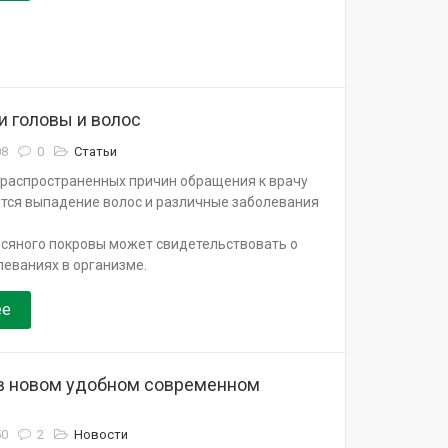
и головы и волос
08
0
Статьи
 распространенных причин обращения к врачу
ется выпадение волос и различные заболевания
сяного покровы может свидетельствовать о
леваниях в организме.
ее
в новом удобном современном
50
2
Новости