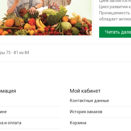
Цинк является 
Цикл развития к
Проницаемость 
обладает антио
Читать дал
ы 73 - 81 из 84
рмация
Мой кабинет
Контактные данные
ине
История заказов
а и оплата
Корзина