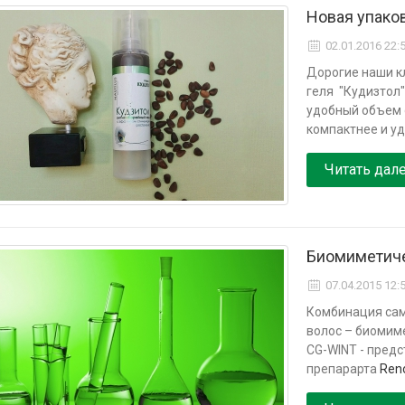
Новая упаков
02.01.2016 22:
Дорогие наши к
геля "Кудизтол
удобный объем 
компактнее и уд
Читать дал
Биомиметич
07.04.2015 12:
Комбинация сам
волос – биомиме
CG-WINT - пред
препарарта
Ren