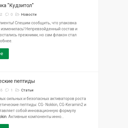
ка "Кудзитол"
52
0
Новости
лиенты! Спешим сообщить, что упаковка
" изменилась! Непревзойденный состав и
остались прежними, но сам флакон стал
обнее.
ее
еские пептиды
55
1
Статьи
ых сильных и безопасных активаторов роста
тические пептиды: CG- Nokkin, CG-Keramin2 и
ставляет собой инновационную формулу
okin
. Активные компоненты инно...