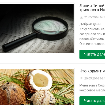
Линия Тиней
трихолога И
21.05.2016 16:
Добрый день!
Хочу описать св
созерцала при 
волос «Оптима»
Она использова
Читать дал
Что кормит м
20.05.2016 16:
Меня зовут Софь
кокосовое масло.
Читать дал