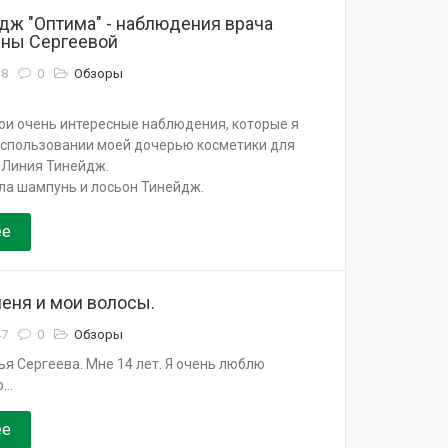
дж "Оптима" - наблюдения врача
нны Сергеевой
38
0
Обзоры
ои очень интересные наблюдения, которые я
использовании моей дочерью косметики для
 Линия Тинейдж.
ла шампунь и лосьон Тинейдж.
ее
еня и мои волосы.
47
0
Обзоры
я Сергеева. Мне 14 лет. Я очень люблю
..
ее