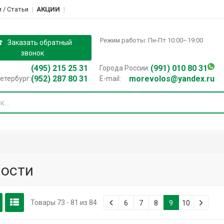
 / Cтатьи
АКЦИИ
Режим работы: Пн-Пт 10:00–19:00
Заказать обратный
звонок
(495) 215 25 31
(991) 010 80 31
Города России:
(952) 287 80 31
morevolos@yandex.ru
етербург:
E-mail:
ости
Товары 73 - 81 из 84
6
7
8
9
10