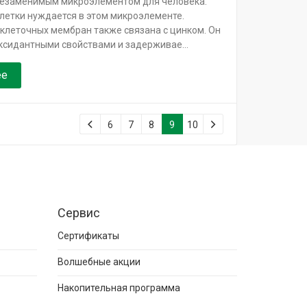
незаменимым микроэлементом для человека.
летки нуждается в этом микроэлементе.
клеточных мембран также связана с цинком. Он
ксидантными свойствами и задерживае...
ее
6
7
8
9
10
Сервис
Сертификаты
Волшебные акции
Накопительная программа