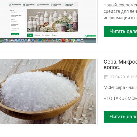
Новый, совреме
средств для леч
информации о п
Читать дал
Сера. Микро
волос.
27.04.2016 12:
МСМ: сера - наш
ЧТО ТАКОЕ МС
Читать дал