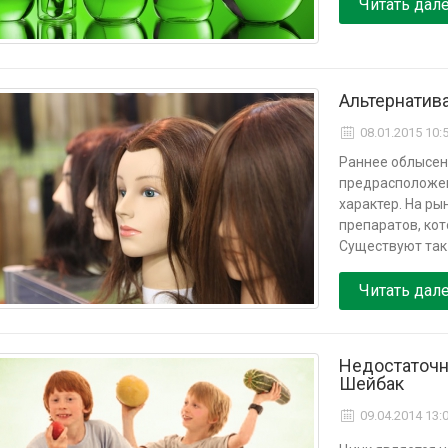
Читать дал
Альтернатив
08.01.2015 10:
Раннее облысени
предрасположен
характер. На ры
препаратов, кот
Существуют так 
Читать дал
Недостаточно
Шейбак
09.04.2014 13: