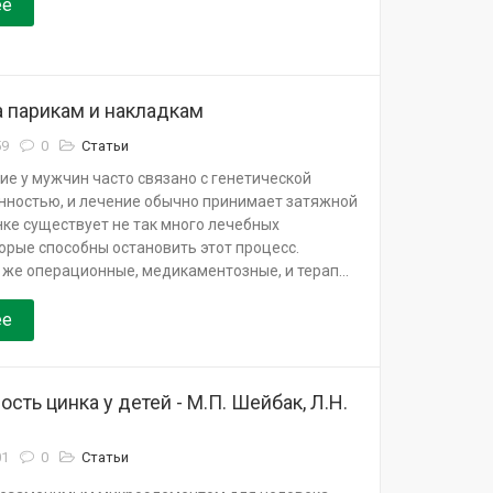
ее
а парикам и накладкам
59
0
Статьи
е у мужчин часто связано с генетической
ностью, и лечение обычно принимает затяжной
нке существует не так много лечебных
орые способны остановить этот процесс.
же операционные, медикаментозные, и терап...
ее
сть цинка у детей - М.П. Шейбак, Л.Н.
01
0
Статьи