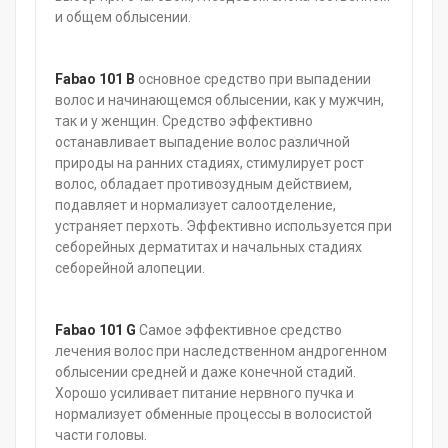
и общем облысении.
Fabao 101
B
основное средство при выпадении
волос и начинающемся облысении, как у мужчин,
так и у женщин. Средство эффективно
останавливает выпадение волос различной
природы на ранних стадиях, стимулирует рост
волос, обладает противозудным действием,
подавляет и нормализует салоотделение,
устраняет перхоть. Эффективно используется при
себорейных дерматитах и начальных стадиях
себорейной алопеции.
Fabao 101 G
Самое эффективное средство
лечения волос при наследственном андрогенном
облысении средней и даже конечной стадий.
Хорошо усиливает питание нервного пучка и
нормализует обменные процессы в волосистой
части головы.