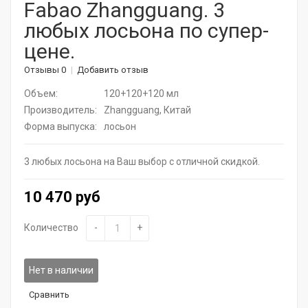
Fabao Zhangguang. 3
любых лосьона по супер-
Актуальная косметика для лица и тела
цене.
Натуральные растительные средства
Отзывы 0
Добавить отзыв
Витамины для волос
Объем:
120+120+120 мл
Производитель:
Zhangguang, Китай
Дермароллеры
Форма выпуска:
лосьон
Расчески
3 любых лосьона на Ваш выбор с отличной скидкой.
Средства для ресниц
10 470 руб
SPA - уход для волос
Количество
-
+
Щадящее окрашивание
Средства для укладки
Нет в наличии
Сравнить
Горящие сроки / Поврежденная упаковка