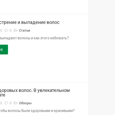
стрение и выпадение волос
10
0
Статьи
выпадают волосы и как этого избежать?
ее
доровых волос. В увлекательном
ате
43
0
Обзоры
чтобы волосы были здоровыми и красивыми?