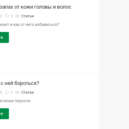
запах от кожи головы и волос
52
0
Статьи
кает и как от него избавиться?
ее
 с ней бороться?
02
0
Статьи
лечение перхоти
ее