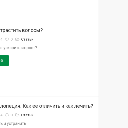
отрастить волосы?
14
0
Статьи
 ускорить их рост?
ее
опеция. Как ее отличить и как лечить?
24
0
Статьи
ь и устранить