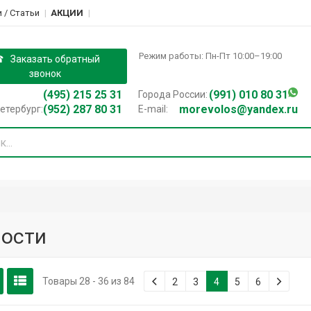
 / Cтатьи
АКЦИИ
Режим работы: Пн-Пт 10:00–19:00
Заказать обратный
звонок
(495) 215 25 31
(991) 010 80 31
Города России:
(952) 287 80 31
morevolos@yandex.ru
етербург:
E-mail:
ости
Товары 28 - 36 из 84
2
3
4
5
6