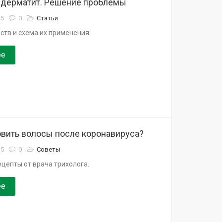
дерматит. Решение проблемы
45
0
Статьи
ств и схема их применения
ее
овить волосы после коронавируса?
35
0
Советы
цепты от врача трихолога.
ее