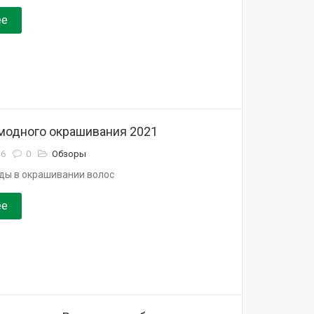
ее
 модного окрашивания 2021
16
0
Обзоры
ды в окрашивании волос
ее