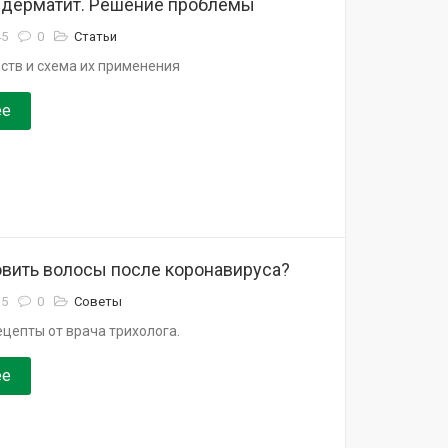
дерматит. Решение проблемы
45
0
Статьи
ств и схема их применения
ее
овить волосы после коронавируса?
35
0
Советы
цепты от врача трихолога.
ее