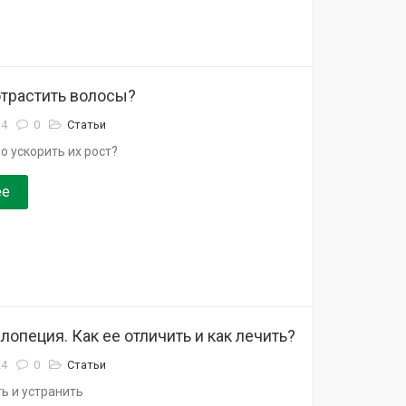
отрастить волосы?
14
0
Статьи
 ускорить их рост?
ее
опеция. Как ее отличить и как лечить?
24
0
Статьи
ь и устранить