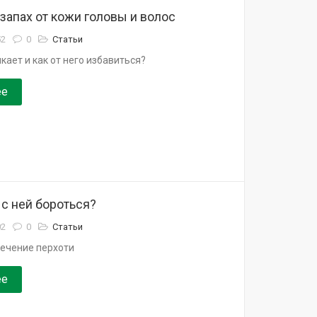
запах от кожи головы и волос
52
0
Статьи
кает и как от него избавиться?
ее
 с ней бороться?
02
0
Статьи
лечение перхоти
ее