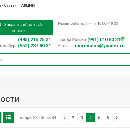
 / Cтатьи
АКЦИИ
Режим работы: Пн-Пт 10:00–19:00
Заказать обратный
звонок
(495) 215 25 31
(991) 010 80 31
Города России:
(952) 287 80 31
morevolos@yandex.ru
етербург:
E-mail:
ости
Товары 28 - 36 из 84
2
3
4
5
6