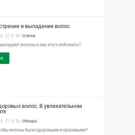
стрение и выпадение волос
10
0
Статьи
выпадают волосы и как этого избежать?
ее
доровых волос. В увлекательном
ате
43
0
Обзоры
чтобы волосы были здоровыми и красивыми?