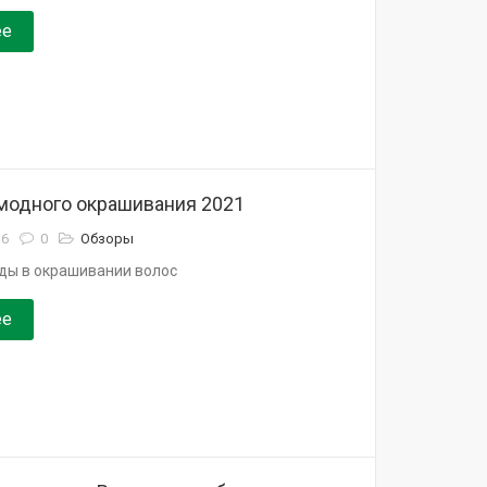
ее
 модного окрашивания 2021
16
0
Обзоры
ды в окрашивании волос
ее